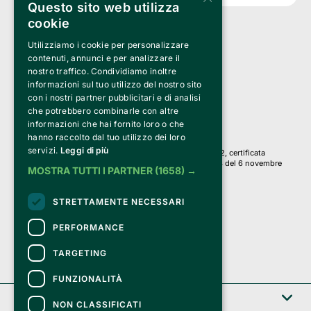
Questo sito web utilizza
cookie
Utilizziamo i cookie per personalizzare
Clappit è un marchio di proprietà di:
Bemils Srl 
contenuti, annunci e per analizzare il
a Socio Unico
nostro traffico. Condividiamo inoltre
Via Fosse Ardeatine, 4 -20092 Cinisello Balsamo (MI)
informazioni sul tuo utilizzo del nostro sito
PI 05589050961
con i nostri partner pubblicitari e di analisi
Iscr. C.C.I.A.A. Milano R.E.A. 1833471
© 2010-2025 Bemils Srl - Tutti i diritti riservati
che potrebbero combinarle con altre
informazioni che hai fornito loro o che
Credits: 
hanno raccolto dal tuo utilizzo dei loro
servizi.
Leggi di più
Clappit è basato sulla piattaforma di biglietteria Belive 6.2, certificata
dall’Agenzia delle Entrate con protocollo n. 2025/445474 del 6 novembre
MOSTRA TUTTI I PARTNER
(1658) →
2025.
Su Clappit i tuoi acquisti ed i tuoi dati
STRETTAMENTE NECESSARI
sono sicuri e protetti da un certificato SSL
con crittografia a 128 bit.
PERFORMANCE
TARGETING
FUNZIONALITÀ
Clappit
NON CLASSIFICATI