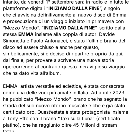
Intanto, da venerdì 1° settembre sarà in radio e in tutte le
piattaforme digitali “
INIZIAMO DALLA FINE
”, singolo
che ci avvicina definitivamente al nuovo disco di Emma
e prosecuzione di un viaggio iniziato in primavera con
“Mezzo Mondo”. “
INIZIAMO DALLA FINE
”, scritto dalla
stessa
EMMA
insieme alla coppia di autori Davide 
Simonetta e Paolo Antonacci, è stato l'ultimo brano del
disco ad essere chiuso e anche per questo,
simbolicamente, si è deciso di ripartire proprio da qui,
dal finale, per provare a scrivere una nuova storia
ripercorrendo al contrario questo meraviglioso viaggio
che ha dato vita all’album.
EMMA, artista versatile ed eclettica, è stata consacrata
come una delle voci più amate in Italia. Ad aprile 2023
ha pubblicato “Mezzo Mondo”, brano che ha segnato la
strada del suo nuovo ritorno musicale e che è già stato
certificato oro. Quest’estate è stata protagonista insieme
a Tony Effe con il brano “Taxi sulla Luna” (certificato
platino), che ha raggiunto oltre 45 Milioni di stream
totali.