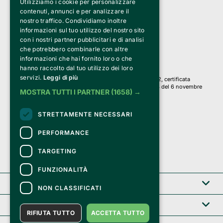
Utilizziamo i cookie per personalizzare
Clappit è un marchio di proprietà di:
Bemils Srl 
contenuti, annunci e per analizzare il
a Socio Unico
nostro traffico. Condividiamo inoltre
Via Fosse Ardeatine, 4 -20092 Cinisello Balsamo (MI)
informazioni sul tuo utilizzo del nostro sito
PI 05589050961
con i nostri partner pubblicitari e di analisi
Iscr. C.C.I.A.A. Milano R.E.A. 1833471
© 2010-2025 Bemils Srl - Tutti i diritti riservati
che potrebbero combinarle con altre
informazioni che hai fornito loro o che
Credits: 
hanno raccolto dal tuo utilizzo dei loro
servizi.
Leggi di più
Clappit è basato sulla piattaforma di biglietteria Belive 6.2, certificata
dall’Agenzia delle Entrate con protocollo n. 2025/445474 del 6 novembre
MOSTRA TUTTI I PARTNER
(1658) →
2025.
Su Clappit i tuoi acquisti ed i tuoi dati
STRETTAMENTE NECESSARI
sono sicuri e protetti da un certificato SSL
con crittografia a 128 bit.
PERFORMANCE
TARGETING
FUNZIONALITÀ
Clappit
NON CLASSIFICATI
Help center
RIFIUTA TUTTO
ACCETTA TUTTO