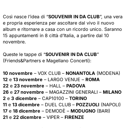
Così nasce l’idea di “
SOUVENIR IN DA CLUB
”, una vera
e propria esperienza per ascoltare dal vivo il nuovo
album e ritornare a casa con un ricordo unico. Saranno
15 appuntamenti in 8 città d’Italia, a partire dal 10
novembre.
Queste le tappe di “
SOUVENIR IN DA CLUB
”
(Friends&Partners e Magellano Concerti):
10 novembre
– VOX CLUB – 
NONANTOLA
(MODENA)
12
e 
13 novembre
– LARGO VENUE – 
ROMA
22
e 
23 novembre
– HALL – 
PADOVA
26
e 
27 novembre
– MAGAZZINI GENERALI – 
MILANO
2
e 
3
dicembre
– CAP10100 – 
TORINO
11
e 
13 dicembre
– DUEL CLUB – 
POZZUOLI
(NAPOLI) 
17
e 
18 dicembre
– DEMODÈ – 
MODUGNO
(BARI)
21
e 
22 dicembre
– VIPER – 
FIRENZE