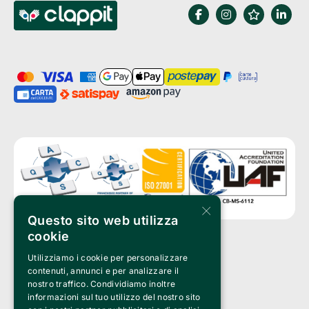
×
Questo sito web utilizza
cookie
Utilizziamo i cookie per personalizzare
Clappit è un marchio di proprietà di:
Bemils Srl 
contenuti, annunci e per analizzare il
a Socio Unico
nostro traffico. Condividiamo inoltre
Via Fosse Ardeatine, 4 -20092 Cinisello Balsamo (MI)
informazioni sul tuo utilizzo del nostro sito
PI 05589050961