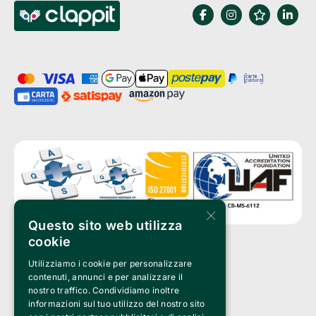
×
Questo sito web utilizza
cookie
Utilizziamo i cookie per personalizzare
Clappit è un marchio di proprietà di:
Bemils Srl 
contenuti, annunci e per analizzare il
a Socio Unico
nostro traffico. Condividiamo inoltre
Via Fosse Ardeatine, 4 -20092 Cinisello Balsamo (MI)
informazioni sul tuo utilizzo del nostro sito
PI 05589050961