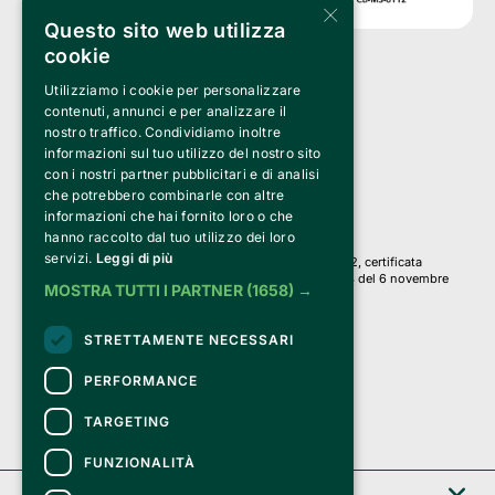
×
Questo sito web utilizza
cookie
Utilizziamo i cookie per personalizzare
Clappit è un marchio di proprietà di:
Bemils Srl 
contenuti, annunci e per analizzare il
a Socio Unico
nostro traffico. Condividiamo inoltre
Via Fosse Ardeatine, 4 -20092 Cinisello Balsamo (MI)
informazioni sul tuo utilizzo del nostro sito
PI 05589050961
con i nostri partner pubblicitari e di analisi
Iscr. C.C.I.A.A. Milano R.E.A. 1833471
© 2010-2025 Bemils Srl - Tutti i diritti riservati
che potrebbero combinarle con altre
informazioni che hai fornito loro o che
Credits: 
hanno raccolto dal tuo utilizzo dei loro
servizi.
Leggi di più
Clappit è basato sulla piattaforma di biglietteria Belive 6.2, certificata
dall’Agenzia delle Entrate con protocollo n. 2025/445474 del 6 novembre
MOSTRA TUTTI I PARTNER
(1658) →
2025.
Su Clappit i tuoi acquisti ed i tuoi dati
STRETTAMENTE NECESSARI
sono sicuri e protetti da un certificato SSL
con crittografia a 128 bit.
PERFORMANCE
TARGETING
FUNZIONALITÀ
Clappit