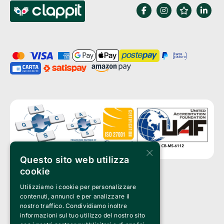
×
Questo sito web utilizza
cookie
Utilizziamo i cookie per personalizzare
Clappit è un marchio di proprietà di:
Bemils Srl 
contenuti, annunci e per analizzare il
a Socio Unico
nostro traffico. Condividiamo inoltre
Via Fosse Ardeatine, 4 -20092 Cinisello Balsamo (MI)
informazioni sul tuo utilizzo del nostro sito
PI 05589050961