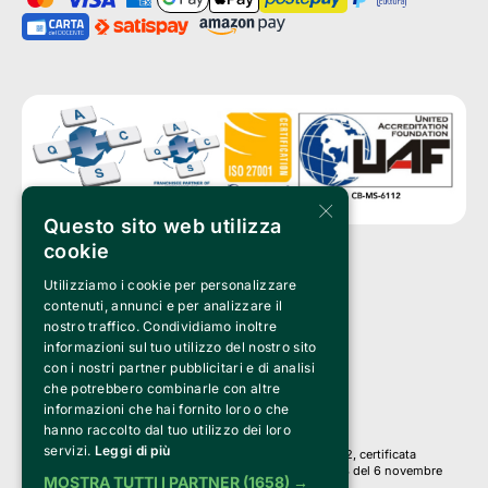
×
Questo sito web utilizza
cookie
Utilizziamo i cookie per personalizzare
Clappit è un marchio di proprietà di:
Bemils Srl 
contenuti, annunci e per analizzare il
a Socio Unico
nostro traffico. Condividiamo inoltre
Via Fosse Ardeatine, 4 -20092 Cinisello Balsamo (MI)
informazioni sul tuo utilizzo del nostro sito
PI 05589050961
con i nostri partner pubblicitari e di analisi
Iscr. C.C.I.A.A. Milano R.E.A. 1833471
© 2010-2025 Bemils Srl - Tutti i diritti riservati
che potrebbero combinarle con altre
informazioni che hai fornito loro o che
Credits: 
hanno raccolto dal tuo utilizzo dei loro
servizi.
Leggi di più
Clappit è basato sulla piattaforma di biglietteria Belive 6.2, certificata
dall’Agenzia delle Entrate con protocollo n. 2025/445474 del 6 novembre
MOSTRA TUTTI I PARTNER
(1658) →
2025.