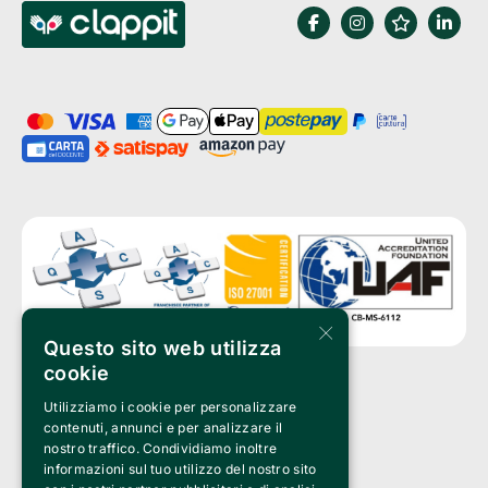
×
Questo sito web utilizza
cookie
Utilizziamo i cookie per personalizzare
Clappit è un marchio di proprietà di:
Bemils Srl 
contenuti, annunci e per analizzare il
a Socio Unico
nostro traffico. Condividiamo inoltre
Via Fosse Ardeatine, 4 -20092 Cinisello Balsamo (MI)
informazioni sul tuo utilizzo del nostro sito
PI 05589050961