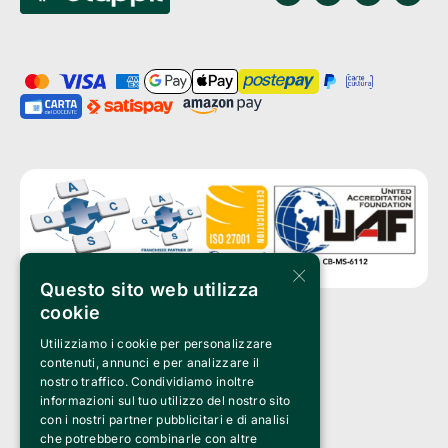
×
Questo sito web utilizza
cookie
Utilizziamo i cookie per personalizzare
Clappit è un marchio di proprietà di:
Bemils Srl 
contenuti, annunci e per analizzare il
a Socio Unico
nostro traffico. Condividiamo inoltre
Via Fosse Ardeatine, 4 -20092 Cinisello Balsamo (MI)
informazioni sul tuo utilizzo del nostro sito
PI 05589050961
con i nostri partner pubblicitari e di analisi
Iscr. C.C.I.A.A. Milano R.E.A. 1833471
© 2010-2025 Bemils Srl - Tutti i diritti riservati
che potrebbero combinarle con altre