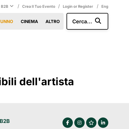
/
/
/
i B2B
Crea Il Tuo Evento
Login or Register
Eng
Cerca...
TUNNO
CINEMA
ALTRO
li dell'artista
 B2B