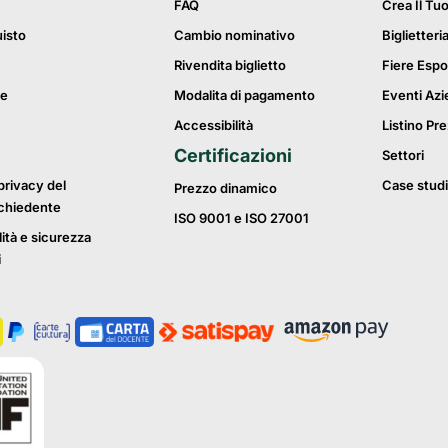
FAQ
Crea Il Tu
uisto
Cambio nominativo
Biglietteri
Rivendita biglietto
Fiere Espo
ie
Modalita di pagamento
Eventi Azi
Accessibilità
Listino Pre
Certificazioni
Settori
privacy del
Case studi
Prezzo dinamico
ichiedente
ISO 9001 e ISO 27001
lità e sicurezza
i