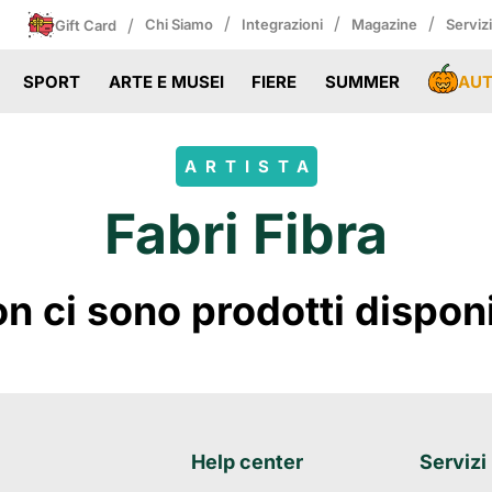
/
/
/
/
Chi Siamo
Integrazioni
Magazine
Serviz
Gift Card
AU
SPORT
ARTE E MUSEI
FIERE
SUMMER
ARTISTA
Fabri Fibra
 ci sono prodotti disponibi
Help center
Servizi