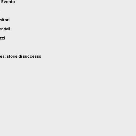
o Evento
a
sitori
endali
zzi
es: storie di successo