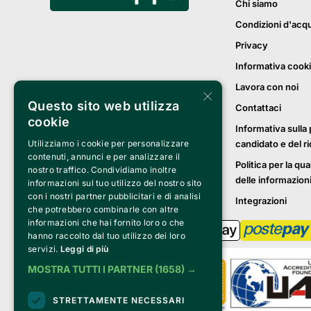
Chi siamo
Condizioni d'acq
Privacy
Informativa cook
Lavora con noi
×
Questo sito web utilizza
Contattaci
cookie
Informativa sulla 
candidato e del r
Utilizziamo i cookie per personalizzare
contenuti, annunci e per analizzare il
Politica per la qua
nostro traffico. Condividiamo inoltre
delle informazion
informazioni sul tuo utilizzo del nostro sito
con i nostri partner pubblicitari e di analisi
Integrazioni
che potrebbero combinarle con altre
informazioni che hai fornito loro o che
hanno raccolto dal tuo utilizzo dei loro
servizi.
Leggi di più
MOSTRA TUTTI I PARTNER
(1658) →
STRETTAMENTE NECESSARI