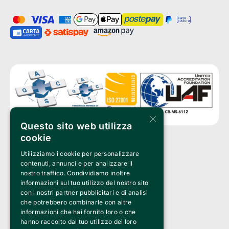
×
Questo sito web utilizza
cookie
Utilizziamo i cookie per personalizzare
Clappit è un marchio di proprietà di:
Bemils Srl 
contenuti, annunci e per analizzare il
a Socio Unico
nostro traffico. Condividiamo inoltre
Via Fosse Ardeatine, 4 -20092 Cinisello Balsamo (MI)
informazioni sul tuo utilizzo del nostro sito
PI 05589050961
con i nostri partner pubblicitari e di analisi
Iscr. C.C.I.A.A. Milano R.E.A. 1833471
© 2010-2025 Bemils Srl - Tutti i diritti riservati
che potrebbero combinarle con altre
informazioni che hai fornito loro o che
Credits: 
hanno raccolto dal tuo utilizzo dei loro