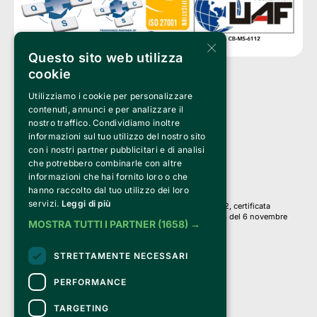
×
Questo sito web utilizza
cookie
Utilizziamo i cookie per personalizzare
Clappit è un marchio di proprietà di:
Bemils Srl 
contenuti, annunci e per analizzare il
a Socio Unico
nostro traffico. Condividiamo inoltre
Via Fosse Ardeatine, 4 -20092 Cinisello Balsamo (MI)
informazioni sul tuo utilizzo del nostro sito
PI 05589050961
con i nostri partner pubblicitari e di analisi
Iscr. C.C.I.A.A. Milano R.E.A. 1833471
© 2010-2025 Bemils Srl - Tutti i diritti riservati
che potrebbero combinarle con altre
informazioni che hai fornito loro o che
Credits: 
hanno raccolto dal tuo utilizzo dei loro
servizi.
Leggi di più
Clappit è basato sulla piattaforma di biglietteria Belive 6.2, certificata
dall’Agenzia delle Entrate con protocollo n. 2025/445474 del 6 novembre
MOSTRA TUTTI I PARTNER
(1658) →
2025.
Su Clappit i tuoi acquisti ed i tuoi dati
STRETTAMENTE NECESSARI
sono sicuri e protetti da un certificato SSL
con crittografia a 128 bit.
PERFORMANCE
TARGETING