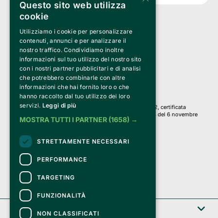
Questo sito web utilizza
cookie
Utilizziamo i cookie per personalizzare
Clappit è un marchio di proprietà di:
Bemils Srl 
contenuti, annunci e per analizzare il
a Socio Unico
nostro traffico. Condividiamo inoltre
Via Fosse Ardeatine, 4 -20092 Cinisello Balsamo (MI)
informazioni sul tuo utilizzo del nostro sito
PI 05589050961
con i nostri partner pubblicitari e di analisi
Iscr. C.C.I.A.A. Milano R.E.A. 1833471
© 2010-2025 Bemils Srl - Tutti i diritti riservati
che potrebbero combinarle con altre
informazioni che hai fornito loro o che
Credits: 
hanno raccolto dal tuo utilizzo dei loro
servizi.
Leggi di più
Clappit è basato sulla piattaforma di biglietteria Belive 6.2, certificata
dall’Agenzia delle Entrate con protocollo n. 2025/445474 del 6 novembre
MOSTRA TUTTI I PARTNER
(1658) →
2025.
Su Clappit i tuoi acquisti ed i tuoi dati
STRETTAMENTE NECESSARI
sono sicuri e protetti da un certificato SSL
con crittografia a 128 bit.
PERFORMANCE
TARGETING
FUNZIONALITÀ
Clappit
NON CLASSIFICATI