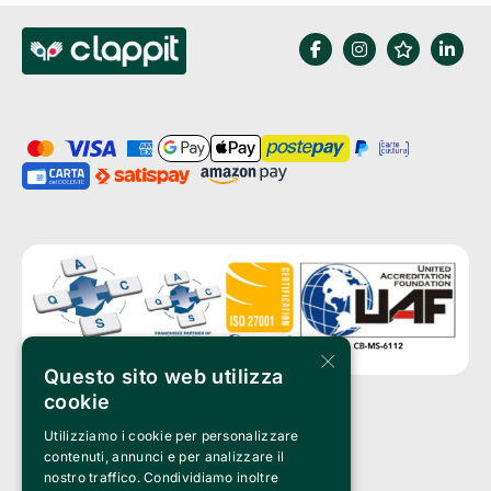
×
Questo sito web utilizza
cookie
Utilizziamo i cookie per personalizzare
Clappit è un marchio di proprietà di:
Bemils Srl 
contenuti, annunci e per analizzare il
a Socio Unico
nostro traffico. Condividiamo inoltre
Via Fosse Ardeatine, 4 -20092 Cinisello Balsamo (MI)