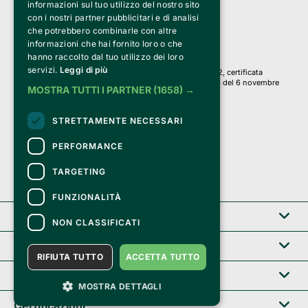
informazioni sul tuo utilizzo del nostro sito
PI 05589050961
con i nostri partner pubblicitari e di analisi
Iscr. C.C.I.A.A. Milano R.E.A. 1833471
© 2010-2025 Bemils Srl - Tutti i diritti riservati
che potrebbero combinarle con altre
informazioni che hai fornito loro o che
Credits: 
hanno raccolto dal tuo utilizzo dei loro
servizi.
Leggi di più
Clappit è basato sulla piattaforma di biglietteria Belive 6.2, certificata
dall’Agenzia delle Entrate con protocollo n. 2025/445474 del 6 novembre
MOSTRA TUTTI I PARTNER
(1658) →
2025.
Su Clappit i tuoi acquisti ed i tuoi dati
STRETTAMENTE NECESSARI
sono sicuri e protetti da un certificato SSL
con crittografia a 128 bit.
PERFORMANCE
TARGETING
FUNZIONALITÀ
Clappit
NON CLASSIFICATI
Help center
RIFIUTA TUTTO
ACCETTA TUTTO
Servizi B2B
MOSTRA DETTAGLI
Certificazioni