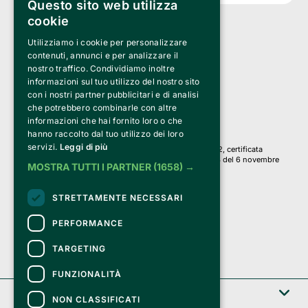
Questo sito web utilizza
cookie
Utilizziamo i cookie per personalizzare
Clappit è un marchio di proprietà di:
Bemils Srl 
contenuti, annunci e per analizzare il
a Socio Unico
nostro traffico. Condividiamo inoltre
Via Fosse Ardeatine, 4 -20092 Cinisello Balsamo (MI)
informazioni sul tuo utilizzo del nostro sito
PI 05589050961
con i nostri partner pubblicitari e di analisi
Iscr. C.C.I.A.A. Milano R.E.A. 1833471
© 2010-2025 Bemils Srl - Tutti i diritti riservati
che potrebbero combinarle con altre
informazioni che hai fornito loro o che
Credits: 
hanno raccolto dal tuo utilizzo dei loro
servizi.
Leggi di più
Clappit è basato sulla piattaforma di biglietteria Belive 6.2, certificata
dall’Agenzia delle Entrate con protocollo n. 2025/445474 del 6 novembre
MOSTRA TUTTI I PARTNER
(1658) →
2025.
Su Clappit i tuoi acquisti ed i tuoi dati
STRETTAMENTE NECESSARI
sono sicuri e protetti da un certificato SSL
con crittografia a 128 bit.
PERFORMANCE
TARGETING
FUNZIONALITÀ
Clappit
NON CLASSIFICATI