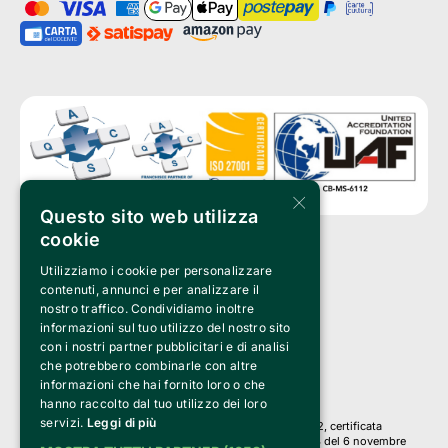
×
Questo sito web utilizza
cookie
Utilizziamo i cookie per personalizzare
Clappit è un marchio di proprietà di:
Bemils Srl 
contenuti, annunci e per analizzare il
a Socio Unico
nostro traffico. Condividiamo inoltre
Via Fosse Ardeatine, 4 -20092 Cinisello Balsamo (MI)
informazioni sul tuo utilizzo del nostro sito
PI 05589050961
con i nostri partner pubblicitari e di analisi
Iscr. C.C.I.A.A. Milano R.E.A. 1833471
© 2010-2025 Bemils Srl - Tutti i diritti riservati
che potrebbero combinarle con altre
informazioni che hai fornito loro o che
Credits: 
hanno raccolto dal tuo utilizzo dei loro
servizi.
Leggi di più
Clappit è basato sulla piattaforma di biglietteria Belive 6.2, certificata
dall’Agenzia delle Entrate con protocollo n. 2025/445474 del 6 novembre