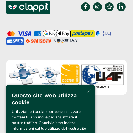
×
Questo sito web utilizza
cookie
Utilizziamo i cookie per personalizzare
Clappit è un marchio di proprietà di:
Bemils Srl 
contenuti, annunci e per analizzare il
a Socio Unico
nostro traffico. Condividiamo inoltre
Via Fosse Ardeatine, 4 -20092 Cinisello Balsamo (MI)
informazioni sul tuo utilizzo del nostro sito
PI 05589050961