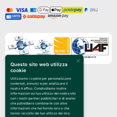
×
Questo sito web utilizza
cookie
Utilizziamo i cookie per personalizzare
Clappit è un marchio di proprietà di:
Bemils Srl 
contenuti, annunci e per analizzare il
a Socio Unico
nostro traffico. Condividiamo inoltre
Via Fosse Ardeatine, 4 -20092 Cinisello Balsamo (MI)
informazioni sul tuo utilizzo del nostro sito
PI 05589050961
con i nostri partner pubblicitari e di analisi
Iscr. C.C.I.A.A. Milano R.E.A. 1833471
© 2010-2025 Bemils Srl - Tutti i diritti riservati
che potrebbero combinarle con altre
informazioni che hai fornito loro o che
Credits: 
hanno raccolto dal tuo utilizzo dei loro