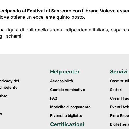
tecipando al Festival di Sanremo con il brano Volevo esse
ove ottiene un eccellente quinto posto.
una figura di culto nella scena indipendente italiana, capace
gli schemi.
Help center
Servizi
privacy del
Accessibilità
Case studi
ichiedente
Cambio nominativo
Settori
uisto
FAQ
Crea Il Tu
Modalita di pagamento
Eventi Azi
ie
Rivendita biglietto
Fiere Espo
Certificazioni
Biglietteri