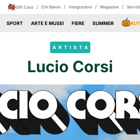
/
/
/
/
Chi Siamo
Integrazioni
Magazine
Serviz
Gift Card
AU
SPORT
ARTE E MUSEI
FIERE
SUMMER
ARTISTA
Lucio Corsi