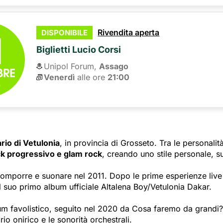
1
Rivendita aperta
DISPONIBILE
Biglietti Lucio Corsi
Unipol Forum,
Assago
BRE
Venerdì
alle ore 
21:00
6
rio di Vetulonia
, in provincia di Grosseto. Tra le personalit
ck progressivo e glam rock
, creando uno stile personale, s
comporre e suonare nel 2011. Dopo le prime esperienze live
l suo primo album ufficiale Altalena Boy/Vetulonia Dakar.
um favolistico, seguito nel 2020 da Cosa faremo da grandi
io onirico e le sonorità orchestrali.