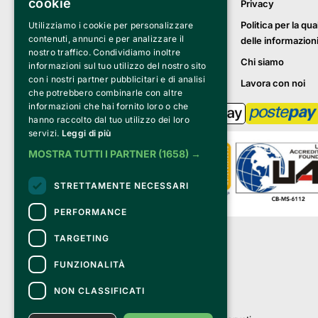
cookie
Privacy
Politica per la qua
Utilizziamo i cookie per personalizzare
contenuti, annunci e per analizzare il
delle informazion
nostro traffico. Condividiamo inoltre
Chi siamo
informazioni sul tuo utilizzo del nostro sito
con i nostri partner pubblicitari e di analisi
Lavora con noi
che potrebbero combinarle con altre
informazioni che hai fornito loro o che
hanno raccolto dal tuo utilizzo dei loro
servizi.
Leggi di più
MOSTRA TUTTI I PARTNER
(1658) →
STRETTAMENTE NECESSARI
PERFORMANCE
Clappit è un marchio di proprietà di:
TARGETING
Bemils Srl 
a Socio Unico
FUNZIONALITÀ
Via Fosse Ardeatine, 4 -20092 Cinisello 
Balsamo (MI)
NON CLASSIFICATI
PI 05589050961
Iscr. C.C.I.A.A. Milano R.E.A. 1833471