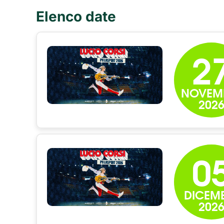
Elenco date
2
NOVEM
202
0
DICEM
202