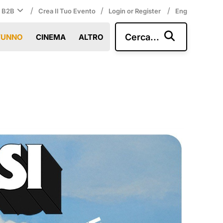
/
/
/
i B2B
Crea Il Tuo Evento
Login or Register
Eng
Cerca...
TUNNO
CINEMA
ALTRO