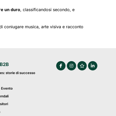
re un duro
, classificandosi secondo, e
 di coniugare musica, arte visiva e racconto
 B2B
es: storie di successo
o Evento
endali
sitori
a