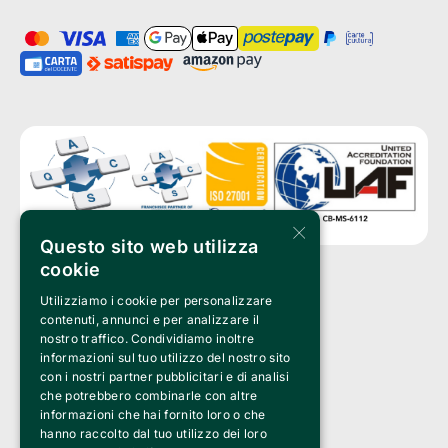
×
Questo sito web utilizza
cookie
Utilizziamo i cookie per personalizzare
Clappit è un marchio di proprietà di:
Bemils Srl 
contenuti, annunci e per analizzare il
a Socio Unico
nostro traffico. Condividiamo inoltre
Via Fosse Ardeatine, 4 -20092 Cinisello Balsamo (MI)
informazioni sul tuo utilizzo del nostro sito
PI 05589050961
con i nostri partner pubblicitari e di analisi
Iscr. C.C.I.A.A. Milano R.E.A. 1833471
© 2010-2025 Bemils Srl - Tutti i diritti riservati
che potrebbero combinarle con altre
informazioni che hai fornito loro o che
Credits: 
hanno raccolto dal tuo utilizzo dei loro