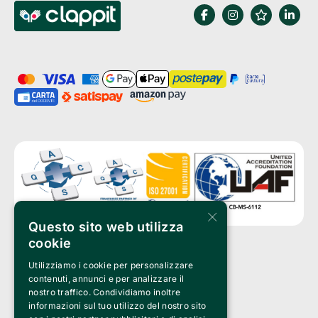
×
Questo sito web utilizza
cookie
Utilizziamo i cookie per personalizzare
Clappit è un marchio di proprietà di:
Bemils Srl 
contenuti, annunci e per analizzare il
a Socio Unico
nostro traffico. Condividiamo inoltre
Via Fosse Ardeatine, 4 -20092 Cinisello Balsamo (MI)
informazioni sul tuo utilizzo del nostro sito
PI 05589050961