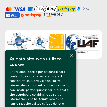
×
Questo sito web utilizza
cookie
Utilizziamo i cookie per personalizzare
Clappit è un marchio di proprietà di:
Bemils Srl 
contenuti, annunci e per analizzare il
a Socio Unico
nostro traffico. Condividiamo inoltre
Via Fosse Ardeatine, 4 -20092 Cinisello Balsamo (MI)
informazioni sul tuo utilizzo del nostro sito
PI 05589050961
con i nostri partner pubblicitari e di analisi
Iscr. C.C.I.A.A. Milano R.E.A. 1833471
© 2010-2025 Bemils Srl - Tutti i diritti riservati
che potrebbero combinarle con altre
informazioni che hai fornito loro o che
Credits: 
hanno raccolto dal tuo utilizzo dei loro