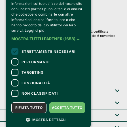
Via Fosse Ardeatine, 4 -20092 Cinisello Balsamo (MI)
informazioni sul tuo utilizzo del nostro sito
PI 05589050961
con i nostri partner pubblicitari e di analisi
Iscr. C.C.I.A.A. Milano R.E.A. 1833471
© 2010-2025 Bemils Srl - Tutti i diritti riservati
che potrebbero combinarle con altre
informazioni che hai fornito loro o che
Credits: 
hanno raccolto dal tuo utilizzo dei loro
servizi.
Leggi di più
Clappit è basato sulla piattaforma di biglietteria Belive 6.2, certificata
dall’Agenzia delle Entrate con protocollo n. 2025/445474 del 6 novembre
MOSTRA TUTTI I PARTNER
(1658) →
2025.
Su Clappit i tuoi acquisti ed i tuoi dati
STRETTAMENTE NECESSARI
sono sicuri e protetti da un certificato SSL
con crittografia a 128 bit.
PERFORMANCE
TARGETING
FUNZIONALITÀ
Clappit
NON CLASSIFICATI
Help center
RIFIUTA TUTTO
ACCETTA TUTTO
Servizi B2B
MOSTRA DETTAGLI