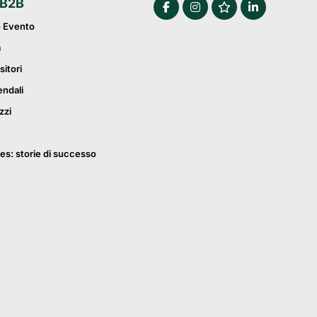
 B2B
o Evento
a
sitori
endali
zzi
es: storie di successo