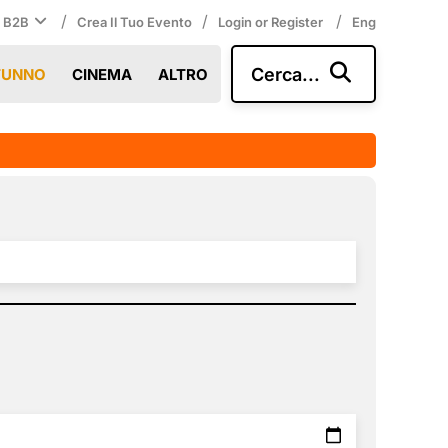
/
/
/
i B2B
Crea Il Tuo Evento
Login or Register
Eng
Cerca...
TUNNO
CINEMA
ALTRO