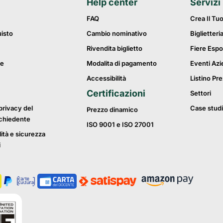
Help center
Servizi
FAQ
Crea Il Tu
uisto
Cambio nominativo
Biglietteri
Rivendita biglietto
Fiere Espo
ie
Modalita di pagamento
Eventi Azi
Accessibilità
Listino Pre
Certificazioni
Settori
privacy del
Case studi
Prezzo dinamico
ichiedente
ISO 9001 e ISO 27001
lità e sicurezza
i