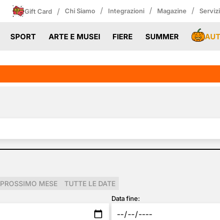
/
/
/
/
Chi Siamo
Integrazioni
Magazine
Serviz
Gift Card
AU
SPORT
ARTE E MUSEI
FIERE
SUMMER
PROSSIMO MESE
TUTTE LE DATE
Data fine: