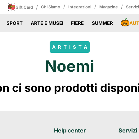
/
/
/
/
Chi Siamo
Integrazioni
Magazine
Serviz
Gift Card
AU
SPORT
ARTE E MUSEI
FIERE
SUMMER
ARTISTA
Noemi
 ci sono prodotti disponibi
Help center
Servizi