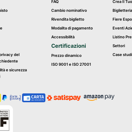
FAQ
Crea Il Tu
uisto
Cambio nominativo
Biglietteri
Rivendita biglietto
Fiere Espo
ie
Modalita di pagamento
Eventi Azi
Accessibilità
Listino Pre
Certificazioni
Settori
privacy del
Case studi
Prezzo dinamico
ichiedente
ISO 9001 e ISO 27001
lità e sicurezza
i