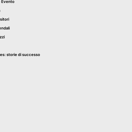
o Evento
a
sitori
endali
zzi
es: storie di successo