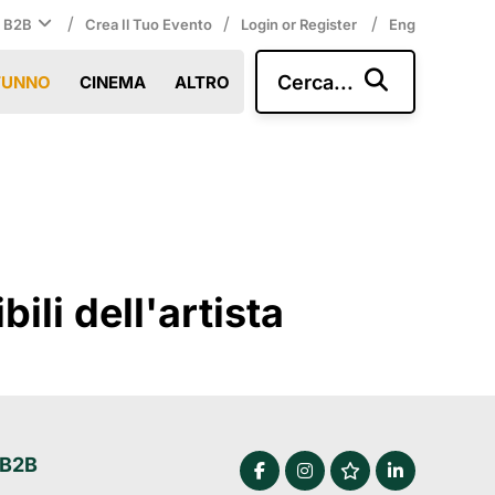
/
/
/
i B2B
Crea Il Tuo Evento
Login or Register
Eng
Cerca...
TUNNO
CINEMA
ALTRO
li dell'artista
 B2B