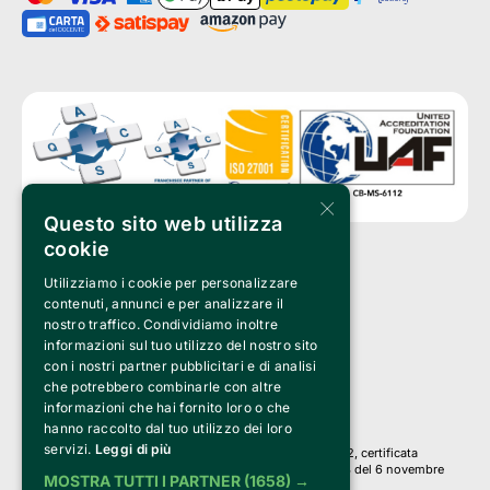
×
Questo sito web utilizza
cookie
Utilizziamo i cookie per personalizzare
Clappit è un marchio di proprietà di:
Bemils Srl 
contenuti, annunci e per analizzare il
a Socio Unico
nostro traffico. Condividiamo inoltre
Via Fosse Ardeatine, 4 -20092 Cinisello Balsamo (MI)
informazioni sul tuo utilizzo del nostro sito
PI 05589050961
con i nostri partner pubblicitari e di analisi
Iscr. C.C.I.A.A. Milano R.E.A. 1833471
© 2010-2025 Bemils Srl - Tutti i diritti riservati
che potrebbero combinarle con altre
informazioni che hai fornito loro o che
Credits: 
hanno raccolto dal tuo utilizzo dei loro
servizi.
Leggi di più
Clappit è basato sulla piattaforma di biglietteria Belive 6.2, certificata
dall’Agenzia delle Entrate con protocollo n. 2025/445474 del 6 novembre
MOSTRA TUTTI I PARTNER
(1658) →
2025.