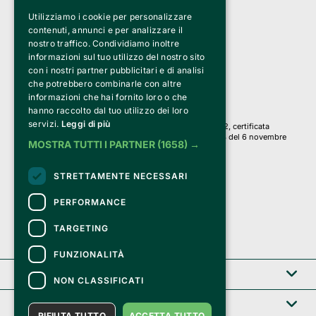
Utilizziamo i cookie per personalizzare
Clappit è un marchio di proprietà di:
Bemils Srl 
contenuti, annunci e per analizzare il
a Socio Unico
nostro traffico. Condividiamo inoltre
Via Fosse Ardeatine, 4 -20092 Cinisello Balsamo (MI)
informazioni sul tuo utilizzo del nostro sito
PI 05589050961
con i nostri partner pubblicitari e di analisi
Iscr. C.C.I.A.A. Milano R.E.A. 1833471
© 2010-2025 Bemils Srl - Tutti i diritti riservati
che potrebbero combinarle con altre
informazioni che hai fornito loro o che
Credits: 
hanno raccolto dal tuo utilizzo dei loro
servizi.
Leggi di più
Clappit è basato sulla piattaforma di biglietteria Belive 6.2, certificata
dall’Agenzia delle Entrate con protocollo n. 2025/445474 del 6 novembre
MOSTRA TUTTI I PARTNER
(1658) →
2025.
Su Clappit i tuoi acquisti ed i tuoi dati
STRETTAMENTE NECESSARI
sono sicuri e protetti da un certificato SSL
con crittografia a 128 bit.
PERFORMANCE
TARGETING
FUNZIONALITÀ
Clappit
NON CLASSIFICATI
Help center
RIFIUTA TUTTO
ACCETTA TUTTO