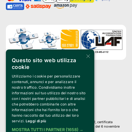
×
Questo sito web utilizza
cookie
Utilizziamo i cookie per personalizzare
Clappit è un marchio di proprietà di:
Bemils Srl 
contenuti, annunci e per analizzare il
a Socio Unico
nostro traffico. Condividiamo inoltre
Via Fosse Ardeatine, 4 -20092 Cinisello Balsamo (MI)
informazioni sul tuo utilizzo del nostro sito
PI 05589050961
con i nostri partner pubblicitari e di analisi
Iscr. C.C.I.A.A. Milano R.E.A. 1833471
© 2010-2025 Bemils Srl - Tutti i diritti riservati
che potrebbero combinarle con altre
informazioni che hai fornito loro o che
Credits: 
hanno raccolto dal tuo utilizzo dei loro
servizi.
Leggi di più
Clappit è basato sulla piattaforma di biglietteria Belive 6.2, certificata
dall’Agenzia delle Entrate con protocollo n. 2025/445474 del 6 novembre
MOSTRA TUTTI I PARTNER
(1658) →
2025.