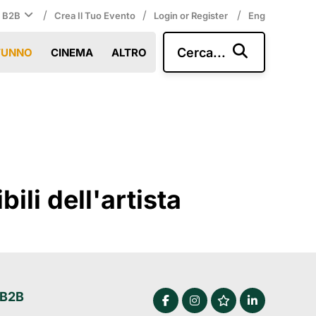
/
/
/
i B2B
Crea Il Tuo Evento
Login or Register
Eng
Cerca...
TUNNO
CINEMA
ALTRO
li dell'artista
 B2B