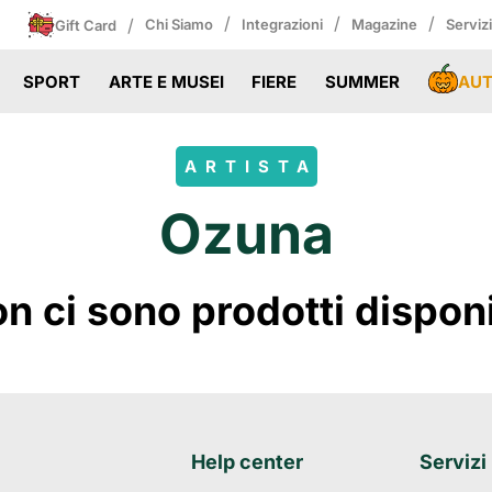
/
/
/
/
Chi Siamo
Integrazioni
Magazine
Serviz
Gift Card
AU
SPORT
ARTE E MUSEI
FIERE
SUMMER
ARTISTA
Ozuna
 ci sono prodotti disponibi
Help center
Servizi