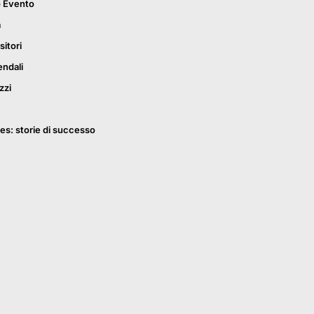
o Evento
a
sitori
endali
zzi
es: storie di successo