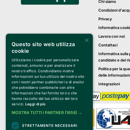
Chi siamo
Condizioni d'acq
Privacy
Informativa cook
Lavora con noi
×
Questo sito web utilizza
Contattaci
cookie
Informativa sulla 
candidato e del r
Utilizziamo i cookie per personalizzare
contenuti, annunci e per analizzare il
Politica per la qua
nostro traffico. Condividiamo inoltre
delle informazion
informazioni sul tuo utilizzo del nostro sito
con i nostri partner pubblicitari e di analisi
Integrazioni
che potrebbero combinarle con altre
informazioni che hai fornito loro o che
hanno raccolto dal tuo utilizzo dei loro
servizi.
Leggi di più
MOSTRA TUTTI I PARTNER
(1658) →
STRETTAMENTE NECESSARI