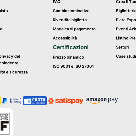
FAQ
Crea Il Tu
uisto
Cambio nominativo
Biglietteri
Rivendita biglietto
Fiere Espo
ie
Modalita di pagamento
Eventi Azi
Accessibilità
Listino Pre
Certificazioni
Settori
privacy del
Case studi
Prezzo dinamico
ichiedente
ISO 9001 e ISO 27001
lità e sicurezza
i