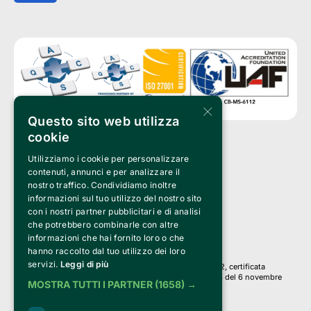
×
Questo sito web utilizza
cookie
Utilizziamo i cookie per personalizzare
Clappit è un marchio di proprietà di:
Bemils Srl 
contenuti, annunci e per analizzare il
a Socio Unico
nostro traffico. Condividiamo inoltre
Via Fosse Ardeatine, 4 -20092 Cinisello Balsamo (MI)
informazioni sul tuo utilizzo del nostro sito
PI 05589050961
con i nostri partner pubblicitari e di analisi
Iscr. C.C.I.A.A. Milano R.E.A. 1833471
© 2010-2025 Bemils Srl - Tutti i diritti riservati
che potrebbero combinarle con altre
informazioni che hai fornito loro o che
Credits: 
hanno raccolto dal tuo utilizzo dei loro
servizi.
Leggi di più
Clappit è basato sulla piattaforma di biglietteria Belive 6.2, certificata
dall’Agenzia delle Entrate con protocollo n. 2025/445474 del 6 novembre
MOSTRA TUTTI I PARTNER
(1658) →
2025.
Su Clappit i tuoi acquisti ed i tuoi dati