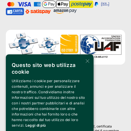
×
Questo sito web utilizza
cookie
Utilizziamo i cookie per personalizzare
Clappit è un marchio di proprietà di:
Bemils Srl 
contenuti, annunci e per analizzare il
a Socio Unico
nostro traffico. Condividiamo inoltre
Via Fosse Ardeatine, 4 -20092 Cinisello Balsamo (MI)
informazioni sul tuo utilizzo del nostro sito
PI 05589050961
con i nostri partner pubblicitari e di analisi
Iscr. C.C.I.A.A. Milano R.E.A. 1833471
© 2010-2025 Bemils Srl - Tutti i diritti riservati
che potrebbero combinarle con altre
informazioni che hai fornito loro o che
Credits: 
hanno raccolto dal tuo utilizzo dei loro
servizi.
Leggi di più
Clappit è basato sulla piattaforma di biglietteria Belive 6.2, certificata
dall’Agenzia delle Entrate con protocollo n. 2025/445474 del 6 novembre