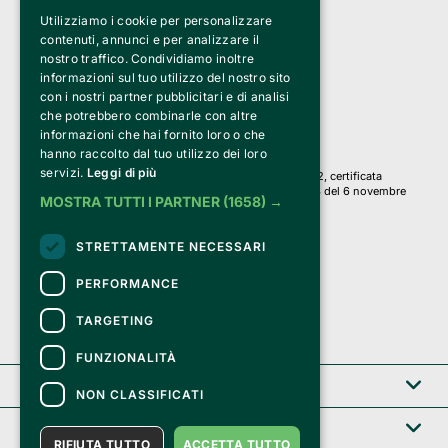
Utilizziamo i cookie per personalizzare
Clappit è un marchio di proprietà di:
Bemils Srl 
contenuti, annunci e per analizzare il
a Socio Unico
nostro traffico. Condividiamo inoltre
Via Fosse Ardeatine, 4 -20092 Cinisello Balsamo (MI)
informazioni sul tuo utilizzo del nostro sito
PI 05589050961
con i nostri partner pubblicitari e di analisi
Iscr. C.C.I.A.A. Milano R.E.A. 1833471
© 2010-2025 Bemils Srl - Tutti i diritti riservati
che potrebbero combinarle con altre
informazioni che hai fornito loro o che
Credits: 
hanno raccolto dal tuo utilizzo dei loro
servizi.
Leggi di più
Clappit è basato sulla piattaforma di biglietteria Belive 6.2, certificata
dall’Agenzia delle Entrate con protocollo n. 2025/445474 del 6 novembre
MOSTRA TUTTI I PARTNER
(1658) →
2025.
Su Clappit i tuoi acquisti ed i tuoi dati
STRETTAMENTE NECESSARI
sono sicuri e protetti da un certificato SSL
con crittografia a 128 bit.
PERFORMANCE
TARGETING
FUNZIONALITÀ
Clappit
NON CLASSIFICATI
Help center
RIFIUTA TUTTO
ACCETTA TUTTO