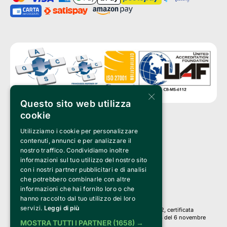
×
Questo sito web utilizza
cookie
Utilizziamo i cookie per personalizzare
Clappit è un marchio di proprietà di:
Bemils Srl 
contenuti, annunci e per analizzare il
a Socio Unico
nostro traffico. Condividiamo inoltre
Via Fosse Ardeatine, 4 -20092 Cinisello Balsamo (MI)
informazioni sul tuo utilizzo del nostro sito
PI 05589050961
con i nostri partner pubblicitari e di analisi
Iscr. C.C.I.A.A. Milano R.E.A. 1833471
© 2010-2025 Bemils Srl - Tutti i diritti riservati
che potrebbero combinarle con altre
informazioni che hai fornito loro o che
Credits: 
hanno raccolto dal tuo utilizzo dei loro
servizi.
Leggi di più
Clappit è basato sulla piattaforma di biglietteria Belive 6.2, certificata
dall’Agenzia delle Entrate con protocollo n. 2025/445474 del 6 novembre
MOSTRA TUTTI I PARTNER
(1658) →
2025.