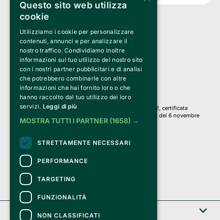
Questo sito web utilizza
cookie
Utilizziamo i cookie per personalizzare
Clappit è un marchio di proprietà di:
Bemils Srl 
contenuti, annunci e per analizzare il
a Socio Unico
nostro traffico. Condividiamo inoltre
Via Fosse Ardeatine, 4 -20092 Cinisello Balsamo (MI)
informazioni sul tuo utilizzo del nostro sito
PI 05589050961
con i nostri partner pubblicitari e di analisi
Iscr. C.C.I.A.A. Milano R.E.A. 1833471
© 2010-2025 Bemils Srl - Tutti i diritti riservati
che potrebbero combinarle con altre
informazioni che hai fornito loro o che
Credits: 
hanno raccolto dal tuo utilizzo dei loro
servizi.
Leggi di più
Clappit è basato sulla piattaforma di biglietteria Belive 6.2, certificata
dall’Agenzia delle Entrate con protocollo n. 2025/445474 del 6 novembre
MOSTRA TUTTI I PARTNER
(1658) →
2025.
Su Clappit i tuoi acquisti ed i tuoi dati
STRETTAMENTE NECESSARI
sono sicuri e protetti da un certificato SSL
con crittografia a 128 bit.
PERFORMANCE
TARGETING
FUNZIONALITÀ
Clappit
NON CLASSIFICATI