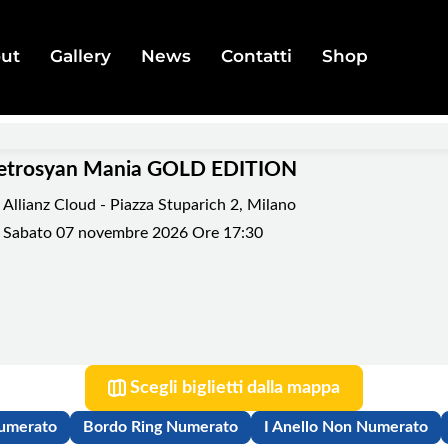
ut
Gallery
News
Contatti
Shop
etrosyan Mania GOLD EDITION
Allianz Cloud - Piazza Stuparich 2, Milano
Sabato
07
novembre 2026
Ore 17:30
Scegli biglietti dalla mappa
Numerato
Bordo Ring Numerato
I Anello Non Numerato