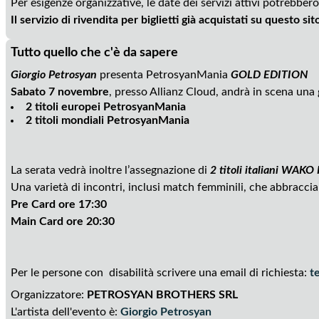
Per esigenze organizzative, le date dei servizi attivi potrebbero
Il servizio di rivendita per biglietti già acquistati su questo si
Tutto quello che c'è da sapere
Giorgio Petrosyan
presenta PetrosyanMania 
GOLD EDITION
Sabato 7 novembre
, presso Allianz Cloud, andrà in scena una 
2 titoli europei PetrosyanMania
2 titoli mondiali PetrosyanMania
La serata vedrà inoltre l’assegnazione di
2 titoli italiani WAK
Una varietà di incontri, inclusi match femminili, che abbraccian
Pre Card ore 17:30
Main Card ore 20:30
Per le persone con disabilità scrivere una email di richiesta:
t
Organizzatore:
PETROSYAN BROTHERS SRL
L'artista dell'evento è:
Giorgio Petrosyan