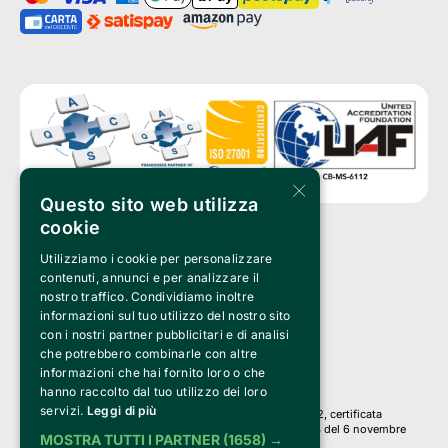
×
Questo sito web utilizza
cookie
Utilizziamo i cookie per personalizzare
Clappit è un marchio di proprietà di:
Bemils Srl 
contenuti, annunci e per analizzare il
a Socio Unico
nostro traffico. Condividiamo inoltre
Via Fosse Ardeatine, 4 -20092 Cinisello Balsamo (MI)
informazioni sul tuo utilizzo del nostro sito
PI 05589050961
con i nostri partner pubblicitari e di analisi
Iscr. C.C.I.A.A. Milano R.E.A. 1833471
© 2010-2025 Bemils Srl - Tutti i diritti riservati
che potrebbero combinarle con altre
informazioni che hai fornito loro o che
Credits: 
hanno raccolto dal tuo utilizzo dei loro
servizi.
Leggi di più
Clappit è basato sulla piattaforma di biglietteria Belive 6.2, certificata
dall’Agenzia delle Entrate con protocollo n. 2025/445474 del 6 novembre
MOSTRA TUTTI I PARTNER
(1658) →
2025.