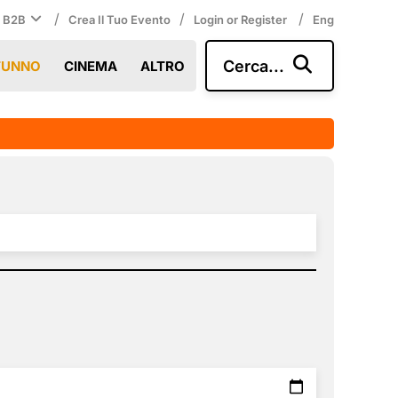
/
/
/
i B2B
Crea Il Tuo Evento
Login or Register
Eng
Cerca...
TUNNO
CINEMA
ALTRO