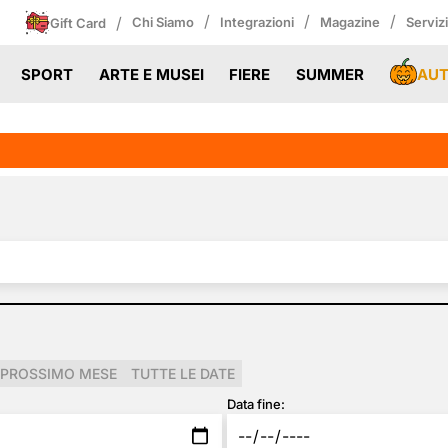
/
/
/
/
Chi Siamo
Integrazioni
Magazine
Serviz
Gift Card
AU
SPORT
ARTE E MUSEI
FIERE
SUMMER
PROSSIMO MESE
TUTTE LE DATE
Data fine: