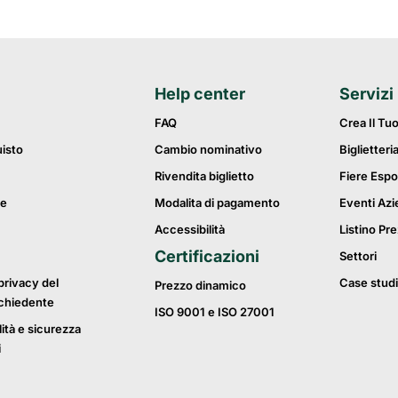
Help center
Servizi
FAQ
Crea Il Tu
uisto
Cambio nominativo
Biglietteri
Rivendita biglietto
Fiere Espo
ie
Modalita di pagamento
Eventi Azi
Accessibilità
Listino Pre
Certificazioni
Settori
privacy del
Case studi
Prezzo dinamico
ichiedente
ISO 9001 e ISO 27001
lità e sicurezza
i