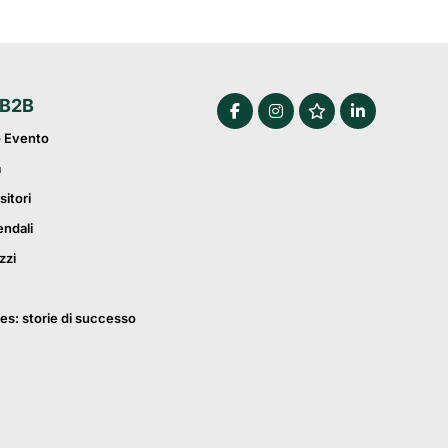
 B2B
o Evento
a
sitori
endali
zzi
es: storie di successo