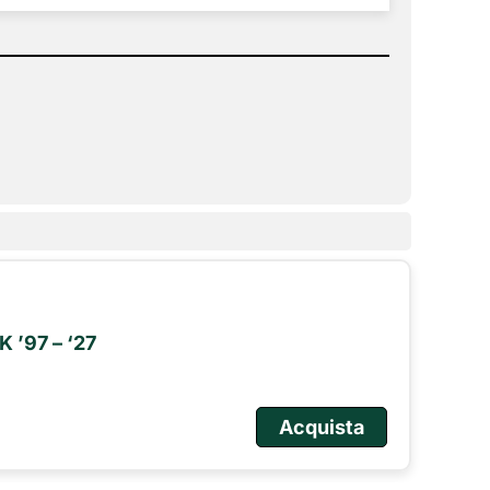
 ’97 – ‘27
Acquista