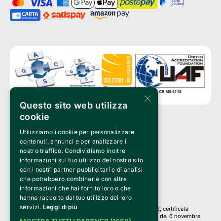
×
Questo sito web utilizza
cookie
Utilizziamo i cookie per personalizzare
Clappit è un marchio di proprietà di:
Bemils Srl 
contenuti, annunci e per analizzare il
a Socio Unico
nostro traffico. Condividiamo inoltre
Via Fosse Ardeatine, 4 -20092 Cinisello Balsamo (MI)
informazioni sul tuo utilizzo del nostro sito
PI 05589050961
con i nostri partner pubblicitari e di analisi
Iscr. C.C.I.A.A. Milano R.E.A. 1833471
© 2010-2025 Bemils Srl - Tutti i diritti riservati
che potrebbero combinarle con altre
informazioni che hai fornito loro o che
Credits: 
hanno raccolto dal tuo utilizzo dei loro
servizi.
Leggi di più
Clappit è basato sulla piattaforma di biglietteria Belive 6.2, certificata
dall’Agenzia delle Entrate con protocollo n. 2025/445474 del 6 novembre