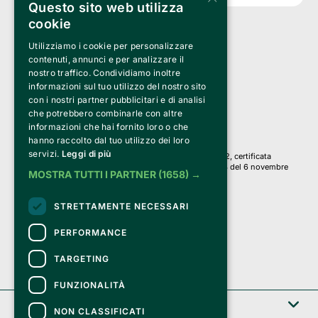
Questo sito web utilizza
cookie
Utilizziamo i cookie per personalizzare
Clappit è un marchio di proprietà di:
Bemils Srl 
contenuti, annunci e per analizzare il
a Socio Unico
nostro traffico. Condividiamo inoltre
Via Fosse Ardeatine, 4 -20092 Cinisello Balsamo (MI)
informazioni sul tuo utilizzo del nostro sito
PI 05589050961
con i nostri partner pubblicitari e di analisi
Iscr. C.C.I.A.A. Milano R.E.A. 1833471
© 2010-2025 Bemils Srl - Tutti i diritti riservati
che potrebbero combinarle con altre
informazioni che hai fornito loro o che
Credits: 
hanno raccolto dal tuo utilizzo dei loro
servizi.
Leggi di più
Clappit è basato sulla piattaforma di biglietteria Belive 6.2, certificata
dall’Agenzia delle Entrate con protocollo n. 2025/445474 del 6 novembre
MOSTRA TUTTI I PARTNER
(1658) →
2025.
Su Clappit i tuoi acquisti ed i tuoi dati
STRETTAMENTE NECESSARI
sono sicuri e protetti da un certificato SSL
con crittografia a 128 bit.
PERFORMANCE
TARGETING
FUNZIONALITÀ
Clappit
NON CLASSIFICATI