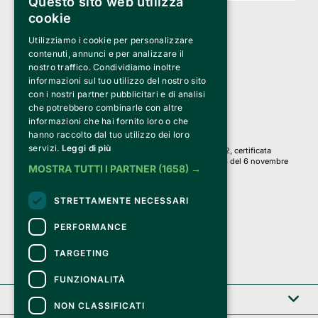
Questo sito web utilizza
cookie
Utilizziamo i cookie per personalizzare
Clappit è un marchio di proprietà di:
Bemils Srl 
contenuti, annunci e per analizzare il
a Socio Unico
nostro traffico. Condividiamo inoltre
Via Fosse Ardeatine, 4 -20092 Cinisello Balsamo (MI)
informazioni sul tuo utilizzo del nostro sito
PI 05589050961
con i nostri partner pubblicitari e di analisi
Iscr. C.C.I.A.A. Milano R.E.A. 1833471
© 2010-2025 Bemils Srl - Tutti i diritti riservati
che potrebbero combinarle con altre
informazioni che hai fornito loro o che
Credits: 
hanno raccolto dal tuo utilizzo dei loro
servizi.
Leggi di più
Clappit è basato sulla piattaforma di biglietteria Belive 6.2, certificata
dall’Agenzia delle Entrate con protocollo n. 2025/445474 del 6 novembre
MOSTRA TUTTI I PARTNER
(1658) →
2025.
Su Clappit i tuoi acquisti ed i tuoi dati
STRETTAMENTE NECESSARI
sono sicuri e protetti da un certificato SSL
con crittografia a 128 bit.
PERFORMANCE
TARGETING
FUNZIONALITÀ
Clappit
NON CLASSIFICATI