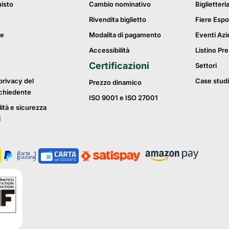
uisto
Cambio nominativo
Biglietteri
Rivendita biglietto
Fiere Espo
ie
Modalita di pagamento
Eventi Azi
Accessibilità
Listino Pre
Certificazioni
Settori
privacy del
Case studi
Prezzo dinamico
ichiedente
ISO 9001 e ISO 27001
lità e sicurezza
i