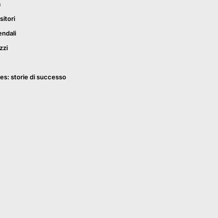
a
sitori
endali
zzi
es: storie di successo