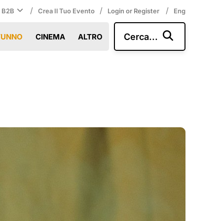
/
/
/
i B2B
Crea Il Tuo Evento
Login or Register
Eng
Cerca...
TUNNO
CINEMA
ALTRO