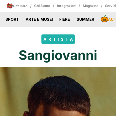
/
/
/
/
Chi Siamo
Integrazioni
Magazine
Serviz
Gift Card
AU
SPORT
ARTE E MUSEI
FIERE
SUMMER
ARTISTA
Sangiovanni