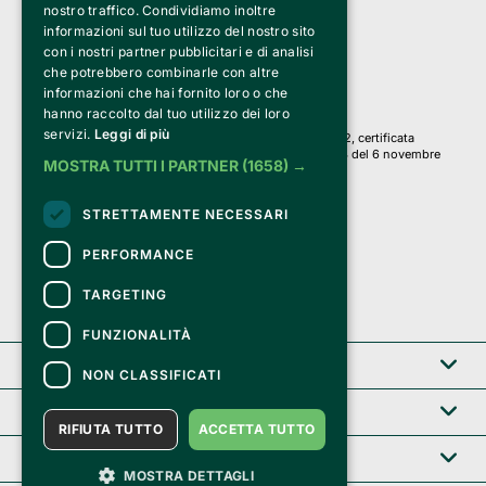
a Socio Unico
nostro traffico. Condividiamo inoltre
Via Fosse Ardeatine, 4 -20092 Cinisello Balsamo (MI)
informazioni sul tuo utilizzo del nostro sito
PI 05589050961
con i nostri partner pubblicitari e di analisi
Iscr. C.C.I.A.A. Milano R.E.A. 1833471
© 2010-2025 Bemils Srl - Tutti i diritti riservati
che potrebbero combinarle con altre
informazioni che hai fornito loro o che
Credits: 
hanno raccolto dal tuo utilizzo dei loro
servizi.
Leggi di più
Clappit è basato sulla piattaforma di biglietteria Belive 6.2, certificata
dall’Agenzia delle Entrate con protocollo n. 2025/445474 del 6 novembre
MOSTRA TUTTI I PARTNER
(1658) →
2025.
Su Clappit i tuoi acquisti ed i tuoi dati
STRETTAMENTE NECESSARI
sono sicuri e protetti da un certificato SSL
con crittografia a 128 bit.
PERFORMANCE
TARGETING
FUNZIONALITÀ
Clappit
NON CLASSIFICATI
Help center
RIFIUTA TUTTO
ACCETTA TUTTO
Servizi B2B
MOSTRA DETTAGLI