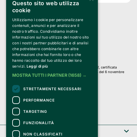
Questo sito web utilizza
cookie
Utilizziamo i cookie per personalizzare
Clappit è un marchio di proprietà di:
Bemils Srl 
contenuti, annunci e per analizzare il
a Socio Unico
nostro traffico. Condividiamo inoltre
Via Fosse Ardeatine, 4 -20092 Cinisello Balsamo (MI)
informazioni sul tuo utilizzo del nostro sito
PI 05589050961
con i nostri partner pubblicitari e di analisi
Iscr. C.C.I.A.A. Milano R.E.A. 1833471
© 2010-2025 Bemils Srl - Tutti i diritti riservati
che potrebbero combinarle con altre
informazioni che hai fornito loro o che
Credits: 
hanno raccolto dal tuo utilizzo dei loro
servizi.
Leggi di più
Clappit è basato sulla piattaforma di biglietteria Belive 6.2, certificata
dall’Agenzia delle Entrate con protocollo n. 2025/445474 del 6 novembre
MOSTRA TUTTI I PARTNER
(1658) →
2025.
Su Clappit i tuoi acquisti ed i tuoi dati
STRETTAMENTE NECESSARI
sono sicuri e protetti da un certificato SSL
con crittografia a 128 bit.
PERFORMANCE
TARGETING
FUNZIONALITÀ
Clappit
NON CLASSIFICATI