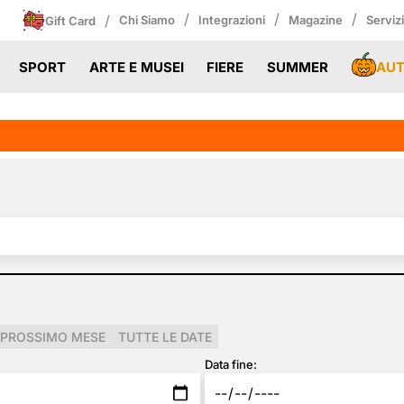
/
/
/
/
Chi Siamo
Integrazioni
Magazine
Serviz
Gift Card
AU
SPORT
ARTE E MUSEI
FIERE
SUMMER
PROSSIMO MESE
TUTTE LE DATE
Data fine: