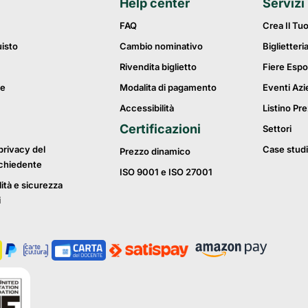
Help center
Servizi
FAQ
Crea Il Tu
uisto
Cambio nominativo
Biglietteri
Rivendita biglietto
Fiere Espo
ie
Modalita di pagamento
Eventi Azi
Accessibilità
Listino Pre
Certificazioni
Settori
privacy del
Case studi
Prezzo dinamico
ichiedente
ISO 9001 e ISO 27001
lità e sicurezza
i