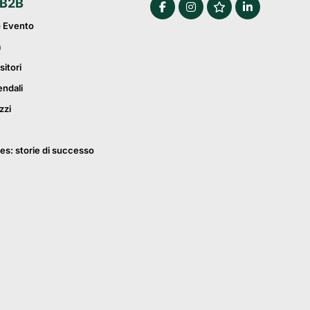
 B2B
o Evento
a
sitori
endali
zzi
es: storie di successo