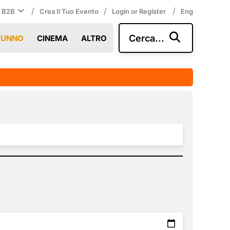
/
/
/
i B2B
Crea Il Tuo Evento
Login or Register
Eng
Cerca...
TUNNO
CINEMA
ALTRO