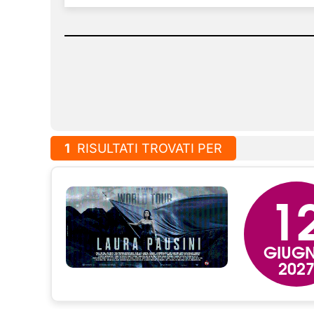
1
RISULTATI TROVATI PER
1
GIUG
202