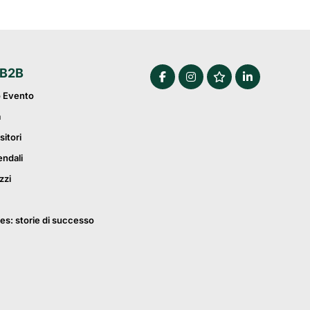
 B2B
o Evento
a
sitori
endali
zzi
es: storie di successo