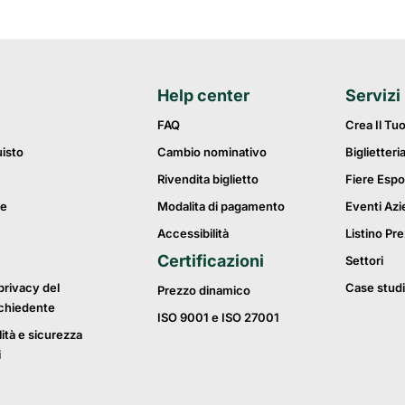
Help center
Servizi
FAQ
Crea Il Tu
uisto
Cambio nominativo
Biglietteri
Rivendita biglietto
Fiere Espo
ie
Modalita di pagamento
Eventi Azi
Accessibilità
Listino Pre
Certificazioni
Settori
privacy del
Case studi
Prezzo dinamico
ichiedente
ISO 9001 e ISO 27001
lità e sicurezza
i