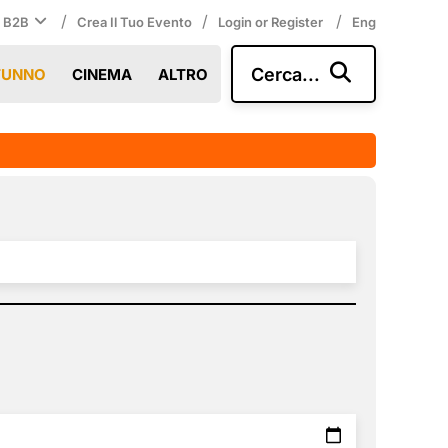
/
/
/
i B2B
Crea Il Tuo Evento
Login or Register
Eng
Cerca...
TUNNO
CINEMA
ALTRO