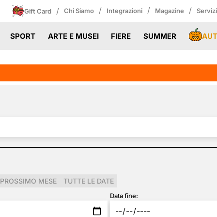
/
/
/
/
Chi Siamo
Integrazioni
Magazine
Serviz
Gift Card
AU
SPORT
ARTE E MUSEI
FIERE
SUMMER
PROSSIMO MESE
TUTTE LE DATE
Data fine: