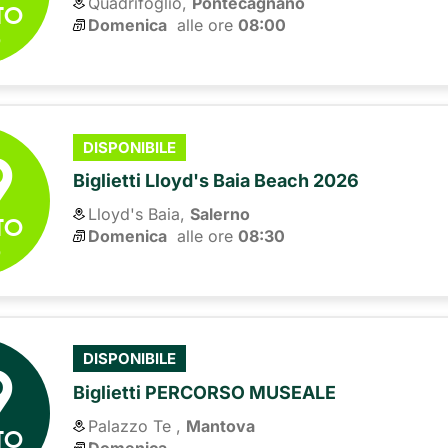
Quadrifoglio,
Pontecagnano
TO
Domenica
alle ore 
08:00
6
9
DISPONIBILE
Biglietti Lloyd's Baia Beach 2026
Lloyd's Baia,
Salerno
TO
Domenica
alle ore 
08:30
6
9
DISPONIBILE
Biglietti PERCORSO MUSEALE
Palazzo Te ,
Mantova
TO
Domenica