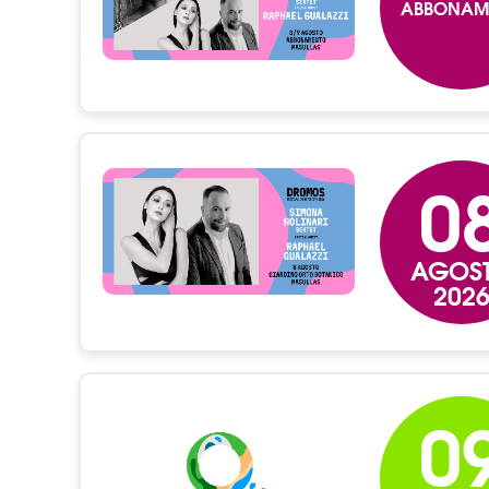
ABBONAM
0
AGOS
202
0