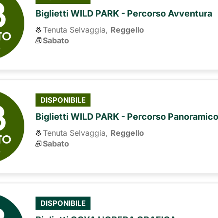
8
Biglietti WILD PARK - Percorso Avventura
Tenuta Selvaggia,
Reggello
TO
Sabato
6
8
DISPONIBILE
Biglietti WILD PARK - Percorso Panoramic
Tenuta Selvaggia,
Reggello
TO
Sabato
6
DISPONIBILE