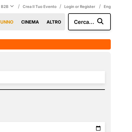
/
/
/
i B2B
Crea Il Tuo Evento
Login or Register
Eng
Cerca...
TUNNO
CINEMA
ALTRO