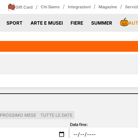
/
/
/
/
Chi Siamo
Integrazioni
Magazine
Serviz
Gift Card
AU
SPORT
ARTE E MUSEI
FIERE
SUMMER
PROSSIMO MESE
TUTTE LE DATE
Data fine: