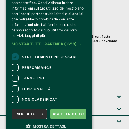
a Socio Unico
nostro traffico. Condividiamo inoltre
Via Fosse Ardeatine, 4 -20092 Cinisello Balsamo (MI)
informazioni sul tuo utilizzo del nostro sito
PI 05589050961
con i nostri partner pubblicitari e di analisi
Iscr. C.C.I.A.A. Milano R.E.A. 1833471
© 2010-2025 Bemils Srl - Tutti i diritti riservati
che potrebbero combinarle con altre
informazioni che hai fornito loro o che
Credits: 
hanno raccolto dal tuo utilizzo dei loro
servizi.
Leggi di più
Clappit è basato sulla piattaforma di biglietteria Belive 6.2, certificata
dall’Agenzia delle Entrate con protocollo n. 2025/445474 del 6 novembre
MOSTRA TUTTI I PARTNER
(1658) →
2025.
Su Clappit i tuoi acquisti ed i tuoi dati
STRETTAMENTE NECESSARI
sono sicuri e protetti da un certificato SSL
con crittografia a 128 bit.
PERFORMANCE
TARGETING
FUNZIONALITÀ
Clappit
NON CLASSIFICATI
Help center
RIFIUTA TUTTO
ACCETTA TUTTO
Servizi B2B
MOSTRA DETTAGLI