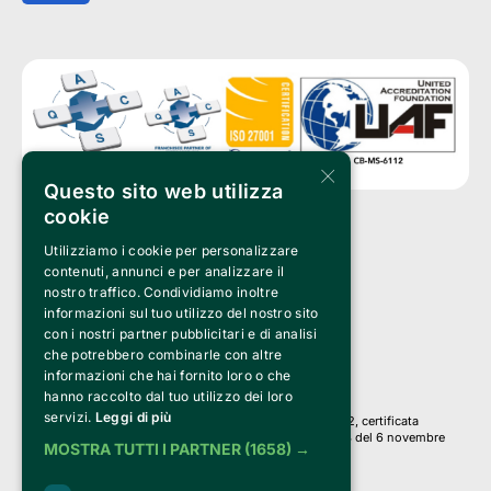
×
Questo sito web utilizza
cookie
Utilizziamo i cookie per personalizzare
Clappit è un marchio di proprietà di:
Bemils Srl 
contenuti, annunci e per analizzare il
a Socio Unico
nostro traffico. Condividiamo inoltre
Via Fosse Ardeatine, 4 -20092 Cinisello Balsamo (MI)
informazioni sul tuo utilizzo del nostro sito
PI 05589050961
con i nostri partner pubblicitari e di analisi
Iscr. C.C.I.A.A. Milano R.E.A. 1833471
© 2010-2025 Bemils Srl - Tutti i diritti riservati
che potrebbero combinarle con altre
informazioni che hai fornito loro o che
Credits: 
hanno raccolto dal tuo utilizzo dei loro
servizi.
Leggi di più
Clappit è basato sulla piattaforma di biglietteria Belive 6.2, certificata
dall’Agenzia delle Entrate con protocollo n. 2025/445474 del 6 novembre
MOSTRA TUTTI I PARTNER
(1658) →
2025.
Su Clappit i tuoi acquisti ed i tuoi dati