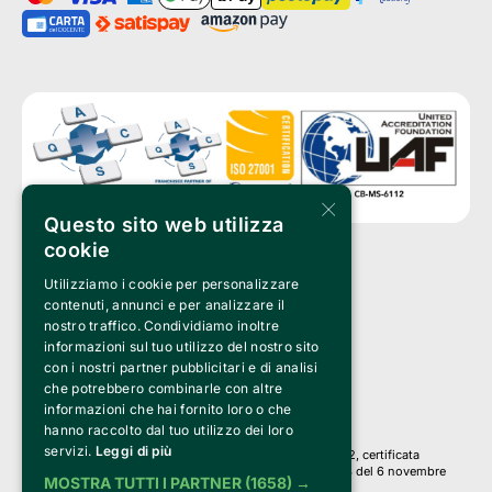
×
Questo sito web utilizza
cookie
Utilizziamo i cookie per personalizzare
Clappit è un marchio di proprietà di:
Bemils Srl 
contenuti, annunci e per analizzare il
a Socio Unico
nostro traffico. Condividiamo inoltre
Via Fosse Ardeatine, 4 -20092 Cinisello Balsamo (MI)
informazioni sul tuo utilizzo del nostro sito
PI 05589050961
con i nostri partner pubblicitari e di analisi
Iscr. C.C.I.A.A. Milano R.E.A. 1833471
© 2010-2025 Bemils Srl - Tutti i diritti riservati
che potrebbero combinarle con altre
informazioni che hai fornito loro o che
Credits: 
hanno raccolto dal tuo utilizzo dei loro
servizi.
Leggi di più
Clappit è basato sulla piattaforma di biglietteria Belive 6.2, certificata
dall’Agenzia delle Entrate con protocollo n. 2025/445474 del 6 novembre
MOSTRA TUTTI I PARTNER
(1658) →
2025.