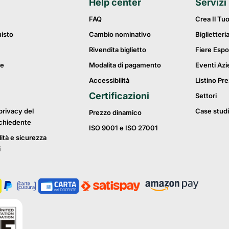
Help center
Servizi
FAQ
Crea Il Tu
uisto
Cambio nominativo
Biglietteri
Rivendita biglietto
Fiere Espo
ie
Modalita di pagamento
Eventi Azi
Accessibilità
Listino Pre
Certificazioni
Settori
privacy del
Case studi
Prezzo dinamico
ichiedente
ISO 9001 e ISO 27001
lità e sicurezza
i