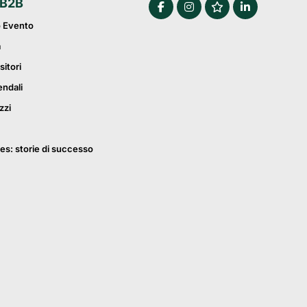
 B2B
o Evento
a
sitori
endali
zzi
es: storie di successo