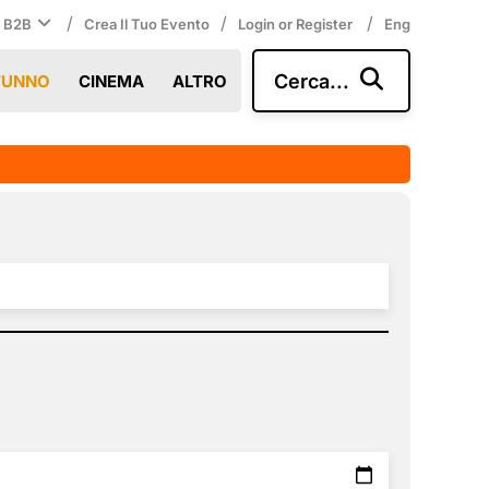
/
/
/
i B2B
Crea Il Tuo Evento
Login or Register
Eng
Cerca...
TUNNO
CINEMA
ALTRO