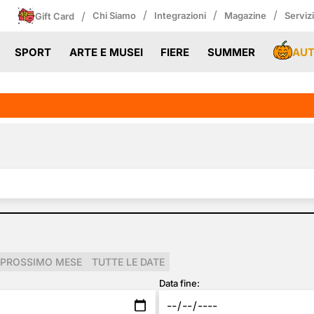
/
/
/
/
Chi Siamo
Integrazioni
Magazine
Serviz
Gift Card
AU
SPORT
ARTE E MUSEI
FIERE
SUMMER
PROSSIMO MESE
TUTTE LE DATE
Data fine: